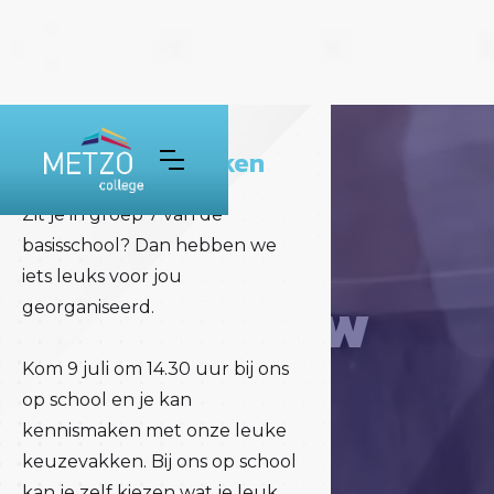
Kom kennis maken
Zit je in groep 7 van de
basisschool? Dan hebben we
iets leuks voor jou
Dit is jouw
georganiseerd.
school!
Kom 9 juli om 14.30 uur bij ons
op school en je kan
kennismaken met onze leuke
keuzevakken. Bij ons op school
kan je zelf kiezen wat je leuk