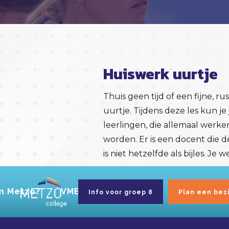
Huiswerk uurtje
Thuis geen tijd of een fijne, 
uurtje. Tijdens deze les kun j
leerlingen, die allemaal werke
worden. Er is een docent die de
is niet hetzelfde als bijles. Je 
m Metzo?
VMBO basis/kader
Mavo
Wis
Info voor groep 8
Plan een bezi